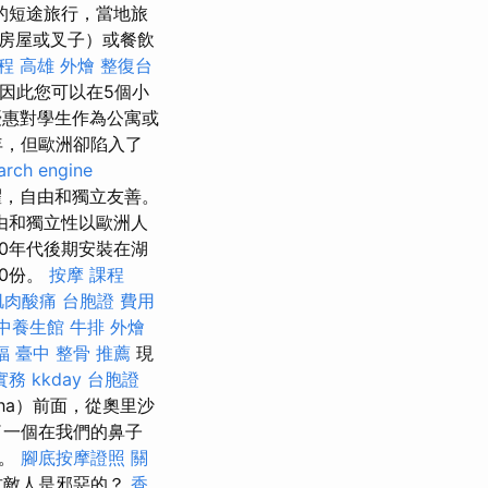
的短途旅行，當地旅
房屋或叉子）或餐飲
程
高雄 外燴
整復台
路，因此您可以在5個小
惠對學生作為公寓或
年，但歐洲卻陷入了
arch engine
耀，自由和獨立友善。
由和獨立性以歐洲人
0年代後期安裝在湖
00份。
按摩 課程
肌肉酸痛
台胞證 費用
中養生館
牛排 外燴
福
臺中 整骨 推薦
現
實務
kkday 台胞證
ha）前面，從奧里沙
領了一個在我們的鼻子
願。
腳底按摩證照
關
君敵人是邪惡的？
香