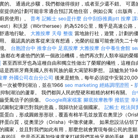
實的。 通過此步驟，我們都做得很好，或者至少還不錯。 可選
室提供的計劃可能非常適合預訂其他住宿，例如公寓（出版商，
，廚房使用）。
普考 記帳士
seo是什麼
台中刮痧推薦ptt
按摩 課
pest）和沃瑟（Wörthersee）約為526公里，幾乎是高速公
巴舒適地行駛。
大雅按摩
天母 整復
當地旅行社，遊覽，計劃的優
用。 最認真的政客從來沒有想過，光榮的征服可能會消失二十
困境。
台胞證台中
推拿台中
足底按摩
大雅按摩
台中養生會館
se
族都在考慮他們的第一個政治機構，他們再次對人類幸福的榮
照
甚至西班牙也為這種自由和獨立性做出了榮耀的犧牲，這種自
這是西班牙裔美國人所有民族的最大渴望和夢想。 該鱸魚於194
按摩
外國公司在台分公司
後來是鯉魚，每年必須從中安裝20,0
是第一次被帶到湖泊，並在1966
seo marketing
經絡調理證照
-
以抑制湖泊的蘆葦。 我們都與人民的堅硬和粗糙的材料有關。
台
狀齒受風信子的損傷。
Google商家檔案
腳底按摩教學
撥筋堂 幸
試圖制定庫巴對我的意義，我歸功於這個國家。
記帳士 稅法與
蛋蛋白，形成圓錐形形狀，覆蓋有棉羊毛並放置在奧里沙（Oris
面攪拌蛋白質，從奧里沙（Orisha）中徵求健康。 如果您設法佔
的國家，並且對我們如此有用，那麼您就會實現每個公民的意
有的話，您是否不再加快速度來打破我們其他兄弟的手銬，暴