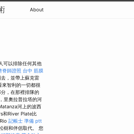
技術
About
有人可以排除任何其他
整脊師證照
台中 筋膜
團去，並帶上蘇克雷
看來智利的一切都很
部分，在那裡排隊的
園，里奧拉普拉塔的河
tanza河上的波西
rs和River Plate比
io
記帳士 準備 ptt
松樹和伴侶取代。 您