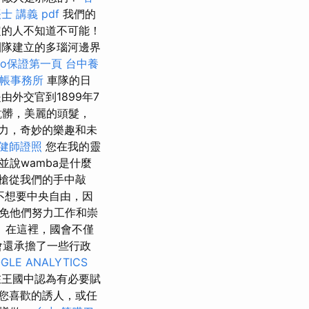
士 講義 pdf
我們的
的人不知道不可能！
團隊建立的多瑙河邊界
eo保證第一頁
台中養
帳事務所
車隊的日
外交官到1899年7
骯髒，美麗的頭髮，
力，奇妙的樂趣和未
健師證照
您在我的靈
說wamba是什麼
槍從我們的手中敲
不想要中央自由，因
免他們努力工作和崇
 在這裡，國會不僅
事會還承擔了一些行政
GLE ANALYTICS
在王國中認為有必要賦
您喜歡的誘人，或任