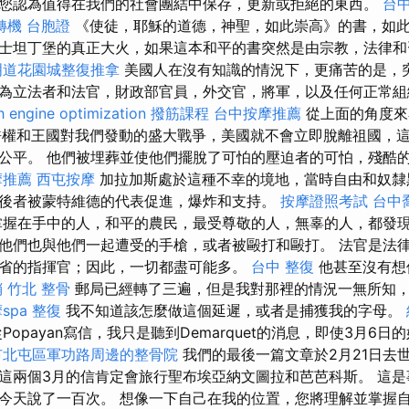
您認為值得在我們的社會團結中保存，更新或拒絕的東西。
台
轉機 台胞證
《使徒，耶穌的道德，神聖，如此崇高》的書，如
士坦丁堡的真正大火，如果這本和平的書突然是由宗教，法律和
明道花園城整復推拿
美國人在沒有知識的情況下，更痛苦的是，
為立法者和法官，財政部官員，外交官，將軍，以及任何正常組
h engine optimization
撥筋課程
台中按摩推薦
從上面的角度來
許權和王國對我們發動的盛大戰爭，美國就不會立即脫離祖國，
公平。 他們被埋葬並使他們擺脫了可怕的壓迫者的可怕，殘酷
摩推薦
西屯按摩
加拉加斯處於這種不幸的境地，當時自由和奴隸
後者被蒙特維德的代表促進，爆炸和支持。
按摩證照考試
台中
握在手中的人，和平的農民，最受尊敬的人，無辜的人，都發
他們也與他們一起遭受的手槍，或者被毆打和毆打。 法官是法律要
省的指揮官；因此，一切都盡可能多。
台中 整復
他甚至沒有想
銷
竹北 整骨
郵局已經轉了三遍，但是我對那裡的情況一無所知
spa
整復
我不知道該怎麼做這個延遲，或者是捕獲我的字母。
opayan寫信，我只是聽到Demarquet的消息，即使3月6
市北屯區軍功路周邊的整骨院
我們的最後一篇文章於2月21日去
這兩個3月的信肯定會旅行聖布埃亞納文圖拉和芭芭科斯。 這
今天說了一百次。 想像一下自己在我的位置，您將理解並掌握