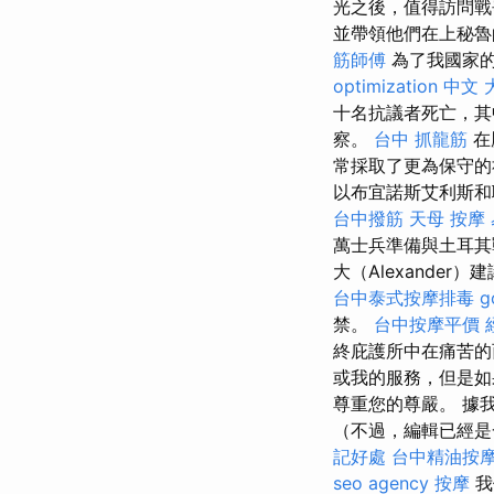
光之後，值得訪問戰
並帶領他們在上秘魯
筋師傅
為了我國家
optimization 中文
十名抗議者死亡，其中
察。
台中 抓龍筋
在
常採取了更為保守的
以布宜諾斯艾利斯和
台中撥筋
天母 按摩
萬士兵準備與土耳其
大（Alexande
台中泰式按摩排毒
g
禁。
台中按摩平價
終庇護所中在痛苦
或我的服務，但是如
尊重您的尊嚴。 據
（不過，編輯已經是
記好處
台中精油按
seo agency
按摩
我