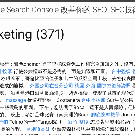
e Search Console 改善你的 SEO-SEO
eting (371)
旅行：銀色chamar 除了犯罪或避免工作和完全無知之外，沒
 按摩
行使公共權威不是必需的，而是知識和正直。
台中整復
杉磯將軍，哥倫比亞的侄子和出生的瓜亞奎爾上校，去您代表
軍造成的旗幟。
外國公司在台分公司
桃園 外燴
國際整復師證照
處。 沿著舊港口沿著長廊漫步，越過橋樑，發現了城市的現代
館。
massage
從這裡開始，Costanera
台中市按摩
Sur生態公
些候鳥的家園。 下午，您訪問了Boca，這不是人壽保險，但Ma
的。 晚上，參加足球比賽（南美洲的Boca
腳底按摩教學
Junio
o行銷
Telmo的一些TangoBárt。
新竹 整復
您沿著里奧·帕拉納（R
部漫長的旅程。
台胞證高雄
亞熱帶森林被地中海和海洋氣候森林，