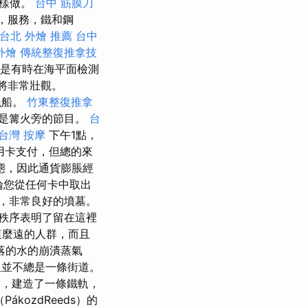
這樣做。
台中 筋膜刀
食，服務，鐵和鋼
台北 外燴 推薦
台中
外燴
傳統整復推拿技
是有時在海平面檢測
旅將非常壯觀。
漁船。
竹東整復推拿
是篝火旁的節目。
台
台灣 按摩
下午1點，
以用卡支付，但總的來
態，因此通貨膨脹經
無論您從任何卡中取出
，非常良好的墳墓。
秩序表明了留在這裡
這麼遠的人群，而且
落的水的崩潰蒸氣
，但並不總是一條街道。
，建造了一條鐵軌，
kozdReeds）的