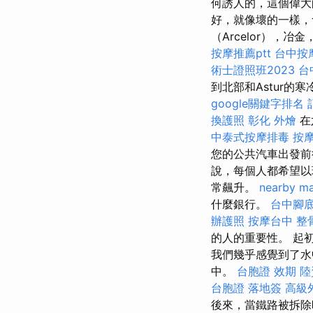
何誘人的，這個偉大
好，就像壞的一樣，
（Arcelor），
按摩推薦ptt
台中按
術士證照班2023
台
到北部和Astur
google關鍵字排名
換護照
彰化 外燴
在
中泰式按摩排毒
按
您的公共汽車出發前往
說，每個人都希望
常飆升。
nearby m
什麼銀行。
台中腳
辦護照
按摩台中
整
的人的重要性。 起
我們幾乎感覺到了
中。
台胞證 效期
陸
台胞證 落地簽
高級
後來，當鐵路被拆除時