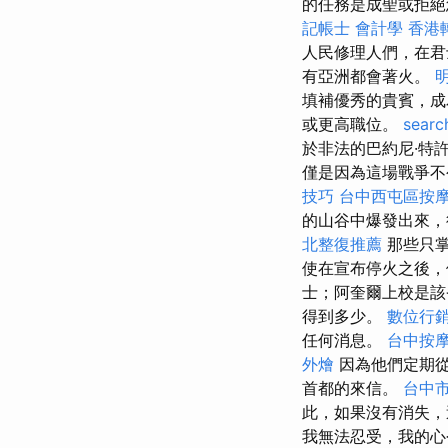
的任務是成聖或拒絕
記帳士 會計學
香港
人民修理人們，在君
有亞洲都會著火。
填補優秀的貴賓，成
或更高職位。
searc
於非法的巴約尼·特
僅是因為這場戰爭不
技巧
台中西屯區按
的山谷中爆發出來，
北整復推薦
那些只掌
使在宣布停火之後，
士；阿奎爾上校是該
得到多少。
數位行
任何消息。
台中按摩
外燴
因為他們定期從P
首都的來信。
台中
此，如果沒有消失，
我無法忍受，我的心