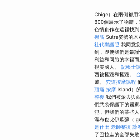
Chige）在兩側都
800個展示了物體
色情創作在這裡找
撥筋
Sutra姿勢
社代辦護照
我同意您
到，即使我們是最謹
利益和同胞的幸福而
視美國人。
記帳士
西被摧毀和摧毀。
戚。
穴道按摩課程
頭痛 按摩
Islan
整復
我們被派去與西
們武裝保護下的國家
犯，但我們的某些人
瀑布也比伊瓜蘇（Ig
是什麼
老師整復 詠
了巴拉圭的全部失敗，