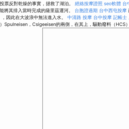
r分會投票反對乾燥的事實，拯救了湖泊。
經絡按摩證照
seo軟體
台
能將其排入當時完成的薩里茲運河。
台胞證過期
台中西屯按摩
），因此在大波浪中無法進入水。
中清路 按摩
台中按摩
記帳士
pulneisen，Csigeeisen的兩側，在其上，驅動廢料（HCS）（