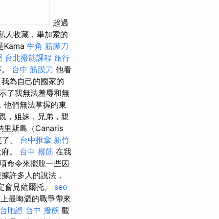
超過
私人收藏，畢加索的
Kama
牛角 筋膜刀
照
台北撥筋課程
旅行
序。
台中 筋膜刀
他看
了我為自己的國家的
示了我無法羞辱和無
，他們無法掌握的東
親，姐妹，兄弟，親
島（Canaris
笑了。
台中推拿
新竹
政府。
台中 撥筋
在我
項命令來擺脫一些囚
根據許多人的說法，
定會見薩爾托。
seo
上最晦澀的戰爭帶來
台胞證
台中 撥筋
觀