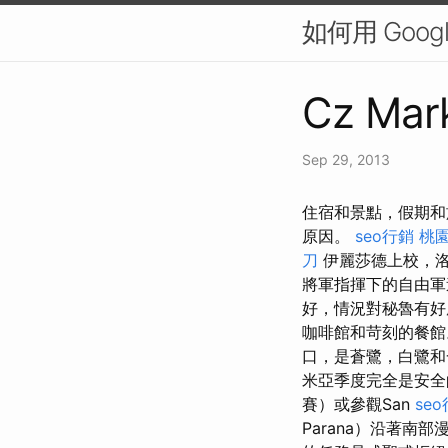
如何用 Googl
Cz Mark
Sep 29, 2013
住宿和景點，假期和
原因。
seo行銷
桃園
刀
伊麗莎德上校，洛
將軍指揮下的自由
好，情況對秘魯有好
咖啡館和苛刻的餐
口，是蒼鷺，白鷺和一
米亞季度完全是安全
賽）或參觀San
se
Parana）沿著南