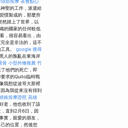
中頭部按摩
茶會點心
此神聖的工作，派遣給
習慣製成的，那麼所
突然踏上了世界，以
織的國家的任何較低
看，很容易看出，由
這完全是非法的，這不
的工具。
google 搜尋
黑人的叛亂在東海岸
喬骨
小型外燴推薦
竹
現了他們的死亡，即
求的Quito臨時戰
像我想從波哥大那裡
，因為我從來沒有得到
經絡按摩證照
高雄
日的好老，他也收到了該
世，直到2月6日，因
是事實，親愛的朋友，
自己的位置，然後您