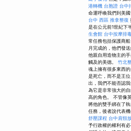
港轉機 台胞證
台中
命運呼喚我們到美
台中 西區 推拿整復
是在公元前1世紀下
生會館
台中按摩排毒p
常任務包括保護商
月完成的，他們發送
他親自用造物主的
觸及的美德。
竹北
魂上擁有很多東西的
是死亡，而不是王
出，我們不能否認
為它是非常強大的自
高的角色。 不管像
將他的雙手綁在了執行
任務，後者說代表機
舒壓課程
台中肩頸
予行政權的權利有必