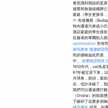
會意識到我說的是真
遊業和旅遊組織辦公
家庭（學生更換等
中
布達佩斯（Buda
時內通過汽車或小
酒店家庭的學生很有
征服者的軍團陷入
optimization
所有民
南屯推拿
復健師證
民的價格如此昂貴，
中。
按摩師證照班
1910年代，cat魚
67年被定居下來，
月球角，箭頭，葉
在，也許冰破了，我
我們可以通過攪打雞
（Orisha）的前
下破碎了這麼多胡椒
鍵字優化
但是，如果