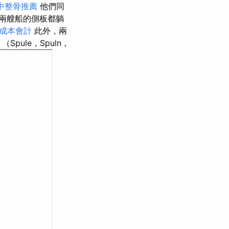
中整骨推薦
他們同
兩艘船的側板都躺
 成本會計
此外，兩
Spule，Spuln，