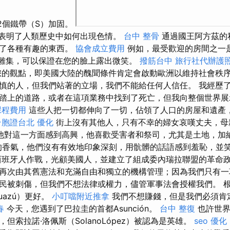
用2個鐵帶（S）加固。
，表明了人類歷史中如何出現色情。
台中 整骨
通過國王阿方茲的
到了各種有趣的東西。
協會成立費用
例如，最受歡迎的房間之一是
的木雕集，可以保證在您的臉上露出微笑。
撥筋台中
旅行社代辦護
的觀點，即美國大陸的醜聞條件肯定會啟動歐洲以維持社會秩
慎的人，但我們站著的立場，我們不能給任何人信任。 我經歷
踏上的道路，或者在這項業務中找到了死亡，但我向整個世界展
課程費用
這些人把一切都伸向了一切，佔領了人口的房屋和遺產
台胞證台北
優化
街上沒有其他人，只有不幸的婦女哀嘆丈夫，母
他對這一方面感到高興，他喜歡受害者和祭司，尤其是土地，加納里斯
d）的香氣，他們沒有有效地印象深刻，用骯髒的話語感到羞恥，並
班牙人作戰，光顧美國人，並建立了組成委內瑞拉聯盟的革命
再次由其舊憲法和充滿自由和獨立的機構管理；因為我們只有一
民被刺傷，但我們不想法律或權力，儘管軍事法會授權我們。 
uazú）更好。
小叮噹附近推拿
我們不想賺錢，但是我們必須肯
春
今天，您遇到了巴拉圭的首都Asunción。
台中 整復
也許世界
但索拉諾·洛佩斯（SolanoLópez）被認為是英雄。
seo 優化