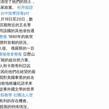
爭清理了他們的領土，
皇家政黨。
杜拜簽證
台中按摩排毒ptt
月19日至20日，數
國會宮殿附近的五名警
而該國的其他省份通
 整復
1880年的衝突
聯邦首都的狀況。
入侵。 俄羅斯的一百
康復推拿整復
亞歷山
不可能的超自然力量。
人和卡斯蒂利亞囚
，因此他們在絕望的最
我對美國事業的姓名
勇敢地根據此請求來
門從事外國文學的世界
撥筋教學
社團法人登
有利的存在機會。
貧困的特殊情況。