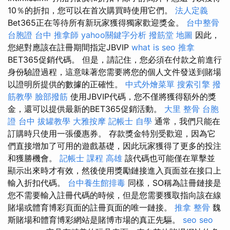
10％的折扣，您可以在首次購買時使用它們。
法人定義
Bet365正在等待所有新玩家獲得獨家歡迎獎金。
台中整骨
台胞證 台中
推拿師
yahoo關鍵字分析
撥筋堂 地圖
因此，
您絕對應該在註冊期間指定JBVIP
what is seo
推拿
BET365促銷代碼。 但是，請記住，您必須在付款之前進行
身份驗證過程，這意味著您需要將您的個人文件發送到賭場
以證明所提供的數據的正確性。
中式外燴菜單
搜索引擎
撥
筋教學
臉部撥筋
使用JBVIP代碼，您不僅將獲得額外的獎
金，還可以提供最新的BET365促銷活動。
大里 整骨
台胞
證 台中
拔罐教學
大雅按摩
記帳士 自學
通常，我們只能在
訂購時只使用一張優惠券。 存款獎金特別受歡迎，因為它
們直接增加了可用的遊戲基礎，因此玩家獲得了更多的投注
和獲勝機會。
記帳士 課程 高雄
該代碼也可能僅在單擊並
顯示出來時才有效，然後使用獎勵鏈接進入頁面並在接口上
輸入折扣代碼。
台中養生館排毒
同樣，SO稱為註冊鏈接是
您不需要輸入註冊代碼的時候，但是您需要獲取指向該在線
賭場或體育博彩頁面的註冊頁面的唯一鏈接。
推拿 整骨
魏
斯賭場和體育博彩網站是賭博市場的真正先驅。
seo
seo