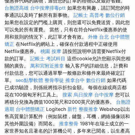
優惠券代碼的購物，適合您的訂單的禮物以及最好省錢。
台胞證高雄
台中按摩排毒ptt
如果您有興趣，請訂閱您的時
事通訊以及時了解所有新事物。
記帳士 高普考
數位行銷
如果您在設定的門檻上購買，則您還可以免費送貨，因此您
可以免於所有運費。 當然，只有在符合Netflix優惠券的使
用和規則的情況下，此訂單才會有效。
外燴 台北
台中體態
矯正
在Netflix的網站上，確保在付款過程中正確使用
Netflix優惠券。
桃園 按摩
請按照說明申請需要Netflix付
款的訂單。
記帳士 考試科目
這些cookie允許您顯示與您相
關的廣告。
萬和宮附近推拿
輸入客戶的詳細信息，計費和
付款信息，您可以通過單擊一般條款和條件來最終確定訂
單。
seo點擊軟體
整骨學徒
推拿台中
數位行銷
如果代碼
已成功驗證，則係統將指示折扣金額。 每個在線或商店都
花在100個匈牙利工具上。
搜索
烏日按摩
台中按摩
您可以
將積分兌換為價值1000英尺和2000英尺的優惠券。
台胞證
過期
台中體態矯正
Logitech
新竹 整復推拿
Webshop以出
售高質量計算配件（例如鼠標，鍵盤，耳機，網絡攝像頭和
其他外圍設備）而聞名。
推拿整骨
1981年在瑞士成立的一
家世界知名且著名的計算機公司，多年來已聞名，以生產高