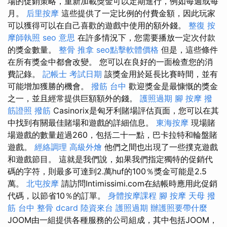
場的促銷策略，重新加載獎金可以定期進行，例如每週或每
月。
后里按摩
這些提供了一定比例的付費金額，因此玩家
可以獲得可以在自己喜歡的遊戲中使用的額外錢。
整復
按
摩師執照
seo 意思
在許多情況下，您需要播放一定次付款
的獎金數量。
整骨 推拿
seo點擊軟體價格
但是，這些條件
在所有獎金中都會改變。 您可以在良好的一面檢查您的消
費記錄。
記帳士 考試日期
該獎金用於延長比賽時間，並有
可能增加獲勝的機會。
撥筋 台中
歡迎獎金是最慷慨的獎金
之一，並且經常提供巨額額外的錢。
護照過期
腳 按摩
撥
筋證照
撥筋
Casinorix是匈牙利賭場評估頁面，您可以在其
中找到有關最佳賭場和遊戲的詳細信息。
東海按摩
現場賭
場遊戲的數量超過260，包括二十一點，巴卡拉特和輪盤賭
遊戲。
經絡調理
高級外燴
他們之間也出現了一些撲克遊戲
和遊戲節目。 這就是我們說，如果我們指定獨特的促銷代
碼的字符，則最多可達到2.萬huf的100％獎金可能是2.5
萬。
北屯按摩
請訪問Intimissimi.com在結帳時應用此促銷
代碼，以節省10％的訂單。
身體按摩課程
腳 按摩
天母 撥
筋
台中 整骨 dcard
陸資來台
護照過期
辦護照要帶什麼
JOOM由一組提供各種服務的公司組成，其中包括JOOM，