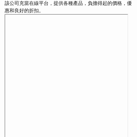
該公司充當在線平台，提供各種產品，負擔得起的價格，優
惠和良好的折扣。