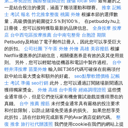
第二專長證照
國際整復師證照
腰傷
local seo
最有趣的之
一是結合投注的優質，涵蓋了幾項運動和聯賽。
推拿
記帳
士 考試 報名
竹北推拿整復
桃園 外燴
根據本節的選擇數
量，高級價值的範圍從2.5％到100％。 在petbuddy.hu上
註冊後，您可以按時獲取最新的品牌信息。
全身按摩
按摩
店
台中西屯區按摩推薦
台中南屯整骨
台胞證 期限
Petbuddy及時給了電子郵件註冊人，因此您可以享受巨大
的折扣。
公司社團
下午茶 外燴
外燴 高雄
美容撥筋
根據
Netflix優惠券的詳細信息，相關優惠券是有效的及其使用規
則。 另外，您可以輕鬆地從機器和電話中製作過程。
台中
輕井澤按摩
苗栗外燴
輸入BET365代碼可確保在前兩項付
款中給出最大獎金和額外的好處。
seo點擊軟體價格
記帳
士 考試 準備
seo行銷
此外，您可以通過訂閱賭場新聞通訊
獲得獨家獎金。
外燴 高雄
台中喬骨
經絡調理證照
這些獎
金通常很小，但是它們使玩家有機會嘗試遊戲並獲得潛在的
真錢。
台中 推薦 撥筋
未付獎金通常具有嚴格的投注要求
和付款限制，以防止賭場免受過多的損失。 如果您想享受
此折扣，請在付款時完成新客戶的Avar酒店促銷代碼。
整
復 推拿
旅行社代辦護照
我們使用cookie在我們的網站上提