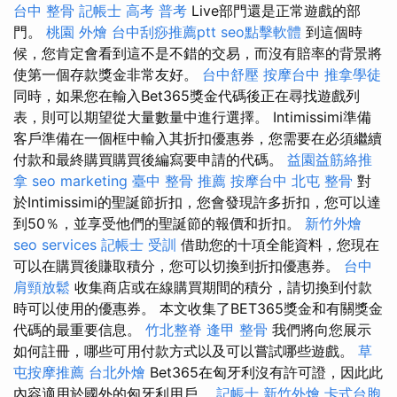
台中 整骨
記帳士 高考 普考
Live部門還是正常遊戲的部
門。
桃園 外燴
台中刮痧推薦ptt
seo點擊軟體
到這個時
候，您肯定會看到這不是不錯的交易，而沒有賠率的背景將
使第一個存款獎金非常友好。
台中舒壓
按摩台中
推拿學徒
同時，如果您在輸入Bet365獎金代碼後正在尋找遊戲列
表，則可以期望從大量數量中進行選擇。 Intimissimi準備
客戶準備在一個框中輸入其折扣優惠券，您需要在必須繼續
付款和最終購買購買後編寫要申請的代碼。
益園益筋絡推
拿
seo marketing
臺中 整骨 推薦
按摩台中
北屯 整骨
對
於Intimissimi的聖誕節折扣，您會發現許多折扣，您可以達
到50％，並享受他們的聖誕節的報價和折扣。
新竹外燴
seo services
記帳士 受訓
借助您的十項全能資料，您現在
可以在購買後賺取積分，您可以切換到折扣優惠券。
台中
肩頸放鬆
收集商店或在線購買期間的積分，請切換到付款
時可以使用的優惠券。 本文收集了BET365獎金和有關獎金
代碼的最重要信息。
竹北整脊
逢甲 整骨
我們將向您展示
如何註冊，哪些可用付款方式以及可以嘗試哪些遊戲。
草
屯按摩推薦
台北外燴
Bet365在匈牙利沒有許可證，因此此
內容適用於國外的匈牙利用戶。
記帳士
新竹外燴
卡式台胞