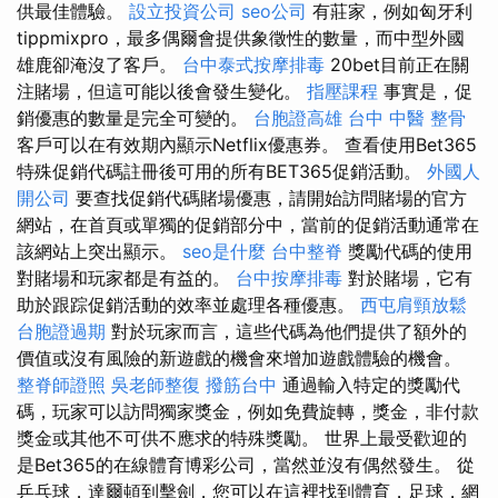
供最佳體驗。
設立投資公司
seo公司
有莊家，例如匈牙利
tippmixpro，最多偶爾會提供象徵性的數量，而中型外國
雄鹿卻淹沒了客戶。
台中泰式按摩排毒
20bet目前正在關
注賭場，但這可能以後會發生變化。
指壓課程
事實是，促
銷優惠的數量是完全可變的。
台胞證高雄
台中 中醫 整骨
客戶可以在有效期內顯示Netflix優惠券。 查看使用Bet365
特殊促銷代碼註冊後可用的所有BET365促銷活動。
外國人
開公司
要查找促銷代碼賭場優惠，請開始訪問賭場的官方
網站，在首頁或單獨的促銷部分中，當前的促銷活動通常在
該網站上突出顯示。
seo是什麼
台中整脊
獎勵代碼的使用
對賭場和玩家都是有益的。
台中按摩排毒
對於賭場，它有
助於跟踪促銷活動的效率並處理各種優惠。
西屯肩頸放鬆
台胞證過期
對於玩家而言，這些代碼為他們提供了額外的
價值或沒有風險的新遊戲的機會來增加遊戲體驗的機會。
整脊師證照
吳老師整復
撥筋台中
通過輸入特定的獎勵代
碼，玩家可以訪問獨家獎金，例如免費旋轉，獎金，非付款
獎金或其他不可供不應求的特殊獎勵。 世界上最受歡迎的
是Bet365的在線體育博彩公司，當然並沒有偶然發生。 從
乒乓球，達爾頓到擊劍，您可以在這裡找到體育，足球，網