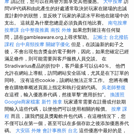
摩
請記住，您可以在商譽方面享受其他優惠。
大甲按摩
訪
問VIP代碼和由此產生的好處通常取決於玩家在賭場的忠誠
度計劃中的狀態，並反映了玩家的承諾水平和他在賭場中的
支出。 這就是為什麼您總是必須負責任地比賽。
南屯按摩
按摩課
台中整復推薦
南投 外燴
如果您對賭注有任何疑
問，請在gambleaware.org上尋求幫助。
記帳士
台北撥筋
課程
台中肩頸按摩
關鍵字優化
但是，在談論新的釦子之
後，不會出現包含獎金的電子郵件，因此，如果您確定已經
滿足條件，則可能需要與客戶服務人員交談。 在
Stradivarius產品的折扣中，客戶最多可以佔40％。 他們
允許在網站上導航，訪問網站安全區域，尤其是在下訂單的
同時。 沒有這些cookie，該網站無法正常工作。 您將有機
會在購物車概述頁面上指定和執行促銷代碼。
吳老師整復
在這裡，輸入優惠券代碼，然後單擊“應用折扣”。
換護照
Google商家檔案
新竹 推拿
玩家通常需要在註冊或付款期
間輸入這些代碼，以便他們可以使用相關的報價。
按摩 課
程
而且，讓我們提及獎勵軟件包代碼，在這種情況下，您
不僅可以在第一個，甚至可以在多個存款之後添加優惠券代
碼。
大安區 外燴
會計事務所 台北
這些優惠中最好的是，