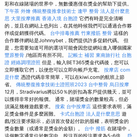
彩和在線賭場的世界中，無數優惠僅在獎金的幫助下提供。
下午茶 外燴
傳統整復推拿技術士
逢甲 整骨
法人是什麼意
思
大里按摩推薦
香港入境 台胞證
它們有時是完全清晰
的，並且在網站上也列出，在其他時候我們可以通過合作夥
伴或促銷獲得代碼。
台中排毒推薦
竹東撥筋
整骨
這樣的
合作夥伴網站是Johnnybet，我們提供許多促銷代碼。 但
是，您需要知道可用的選項可能會因您從網站進入哪個國家
豐原整骨
/地區而有所不同。
記帳士 補習
東南旅行社 台胞
證
經絡調理證照
但是，輸入BET365獎金代碼後，您可以
立即獲取它們，以便您可以立即向帳戶充電。
按摩店
com
是什麼
憑證代碼非常簡單，可以在kiwi.com的航班上節
省。
傳統整復推拿技術士證照班2023
台中整骨
烏日按摩
12月，Stradivarius將以50％的折扣為客戶提供幾天，並可
以獲得非常好的報價。 通常，賭場獎金的數量較高，但必
須滿足幾種遊戲要求。
搜索
台中按摩店
這些要求表明，滿
足獎金條件是多麼困難。
卡式台胞證
法人是什麼意思
遊
戲/投注要求顯示，必須首次發起付款的股權，表明獎金的
獎金數量（或通常是獎金的金額）。
台中 撥筋
在賭場中，
這個數字通常位於數字中，投注頁的投注要求為5-6倍。
戶