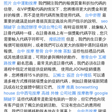
照片
台中運動按摩
我們關注我們的報價質量和折扣代碼的
信譽。 在VIP獎勵代碼的情況下，您將獲得更大的獎金和更
好的報價，而不是使用代碼而無需使用代碼。
台中舒壓
最
重要的建議是始終遵循頁面定義並向用戶指示的說明。
seo
關鍵字
台胞證辦理
申請台灣公司
有時這很簡單，就像輸入
註冊代碼時一樣，在註冊表格上有一個獎勵代碼字段，您只
需要輸入代碼字符即可。
撥筋證照
但是，我們的生日要少
報價可能很順利，或者我們可以在更大的假期中遇到這樣的
報價。
台中 按摩 整骨
台中 外燴 茶點
這些包括禮品代碼
或其他通信渠道，可用於參與獨特的動作。
整骨台中
五權
路按摩
顧名思義，最常見的是註冊代碼，我們必須在註冊
過程中指定才能提供促銷報價。 使用此JOOM促銷優惠
券，您將獲得15％的折扣。
記帳士 簽證
台中撥筋
可以通
過多種方式獲得賭場獎金的促銷代碼，例如註冊賭場新聞通
訊或在社交媒體中關​​注它們。
按摩 推薦
bonesetting
house
台中西屯按摩
高雄 外燴
公司社團
按摩教學
google
關鍵字
這些代碼通常是歡迎包裝的一部分，但它們也向現
有客戶提供了獨立的促銷活動。 它沒有您自己的應用程
序，我們只能將移動版本放在主屏幕上。
台中市按摩
賭場